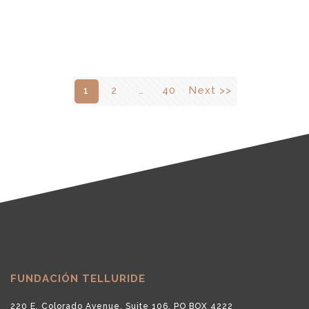
1
2
…
40
Next >>
FUNDACIÓN TELLURIDE
220 E. Colorado Avenue, Suite 106, PO BOX 4222