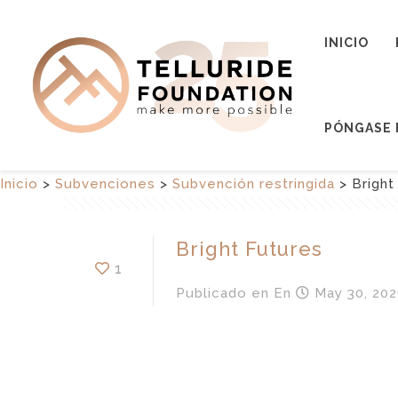
INICIO
PÓNGASE 
Inicio
>
Subvenciones
>
Subvención restringida
>
Bright
Bright Futures
1
Publicado en
En
May 30, 202