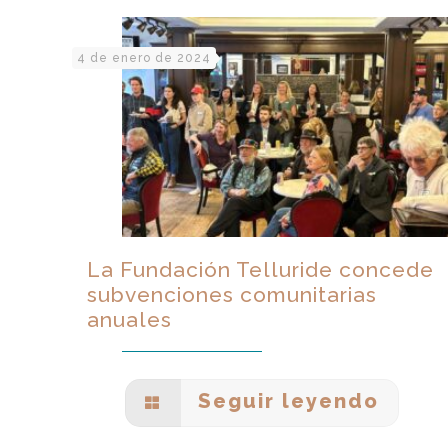
4 de enero de 2024
La Fundación Telluride concede
subvenciones comunitarias
anuales
Seguir leyendo