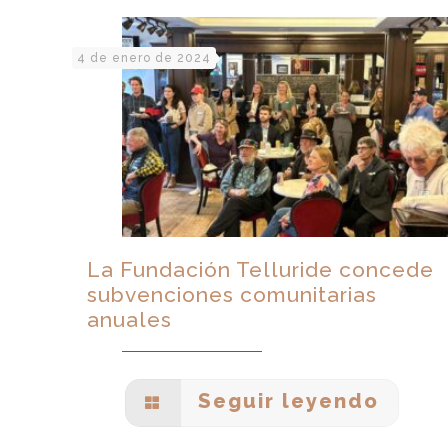
4 de enero de 2024
La Fundación Telluride concede
subvenciones comunitarias
anuales
Seguir leyendo