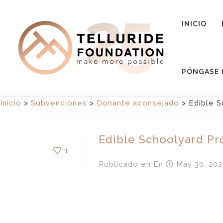
INICIO
PÓNGASE 
Inicio
>
Subvenciones
>
Donante aconsejado
>
Edible S
Edible Schoolyard Pr
1
Publicado en
En
May 30, 202