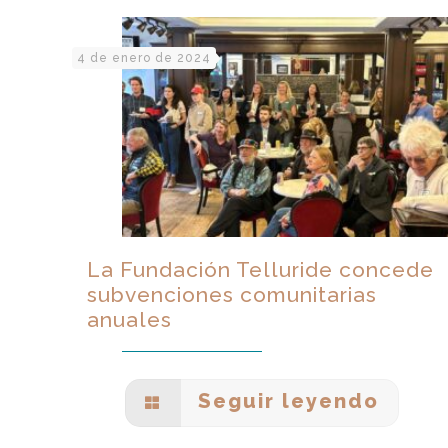
4 de enero de 2024
La Fundación Telluride concede
subvenciones comunitarias
anuales
Seguir leyendo