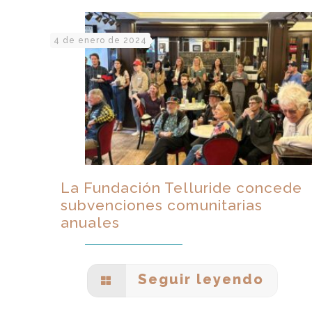
4 de enero de 2024
La Fundación Telluride concede
subvenciones comunitarias
anuales
Seguir leyendo