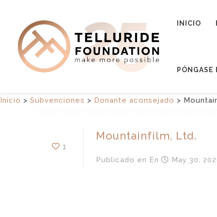
INICIO
PÓNGASE 
Inicio
>
Subvenciones
>
Donante aconsejado
>
Mountain
Mountainfilm, Ltd.
1
Publicado en
En
May 30, 202