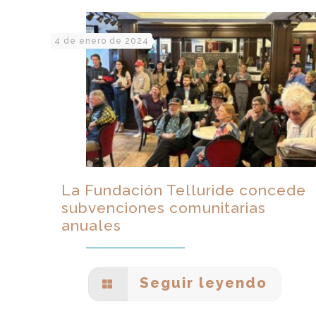
4 de enero de 2024
La Fundación Telluride concede
subvenciones comunitarias
anuales
Seguir leyendo