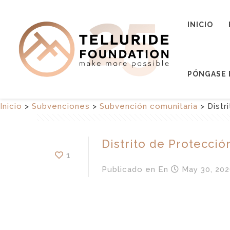
INICIO
PÓNGASE 
Inicio
>
Subvenciones
>
Subvención comunitaria
>
Distr
Distrito de Protecci
1
Publicado en
En
May 30, 202