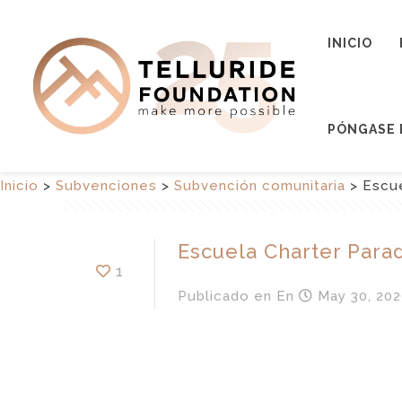
INICIO
PÓNGASE 
Inicio
>
Subvenciones
>
Subvención comunitaria
>
Escue
Escuela Charter Para
1
Publicado en
En
May 30, 202