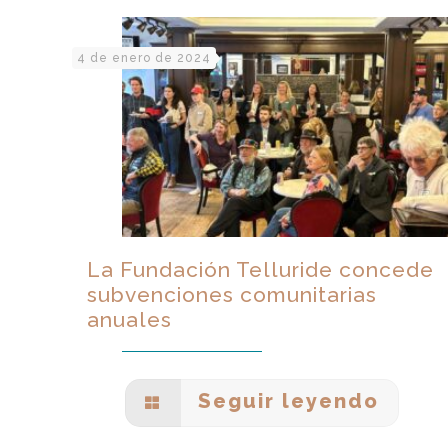
4 de enero de 2024
La Fundación Telluride concede
subvenciones comunitarias
anuales
Seguir leyendo