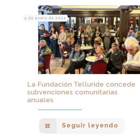
4 de enero de 2024
La Fundación Telluride concede
subvenciones comunitarias
anuales
Seguir leyendo