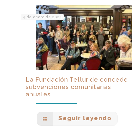
4 de enero de 2024
La Fundación Telluride concede
subvenciones comunitarias
anuales
Seguir leyendo