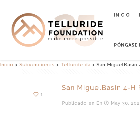
INICIO
PÓNGASE 
Inicio
>
Subvenciones
>
Telluride da
>
San MiguelBasin
San MiguelBasin 4-H
1
Publicado en
En
May 30, 202