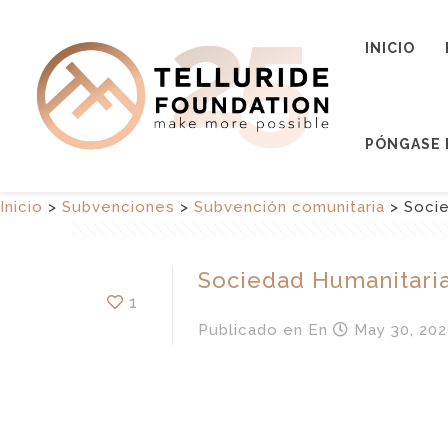
INICIO
PÓNGASE 
Inicio
>
Subvenciones
>
Subvención comunitaria
>
Soci
Sociedad Humanitari
1
Publicado en
En
May 30, 202