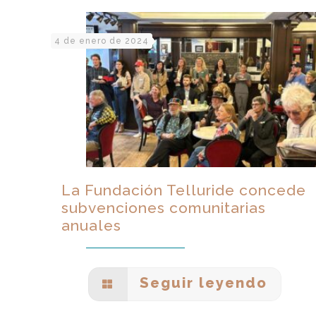
4 de enero de 2024
La Fundación Telluride concede
subvenciones comunitarias
anuales
Seguir leyendo