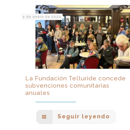
4 de enero de 2024
La Fundación Telluride concede
subvenciones comunitarias
anuales
Seguir leyendo