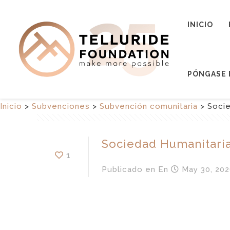
INICIO
PÓNGASE 
Inicio
>
Subvenciones
>
Subvención comunitaria
>
Soci
Sociedad Humanitari
1
Publicado en
En
May 30, 202