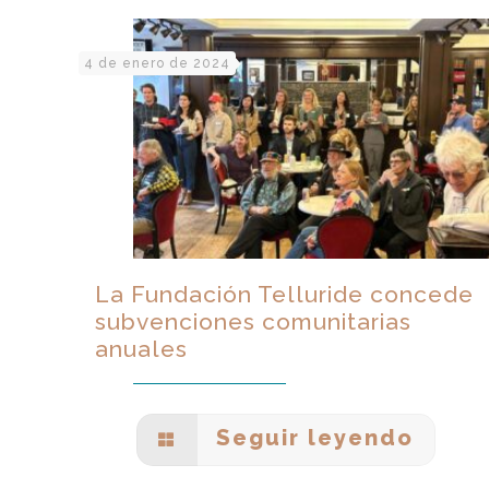
4 de enero de 2024
La Fundación Telluride concede
subvenciones comunitarias
anuales
Seguir leyendo