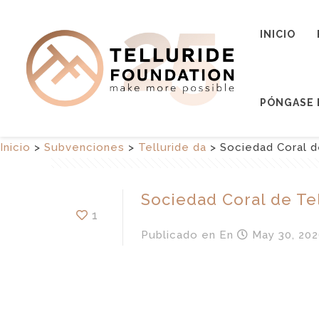
INICIO
PÓNGASE 
Inicio
>
Subvenciones
>
Telluride da
>
Sociedad Coral d
Sociedad Coral de Te
1
Publicado en
En
May 30, 202