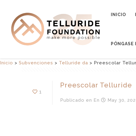
INICIO
PÓNGASE 
Inicio
>
Subvenciones
>
Telluride da
>
Preescolar Tellu
Preescolar Telluride
1
Publicado en
En
May 30, 202