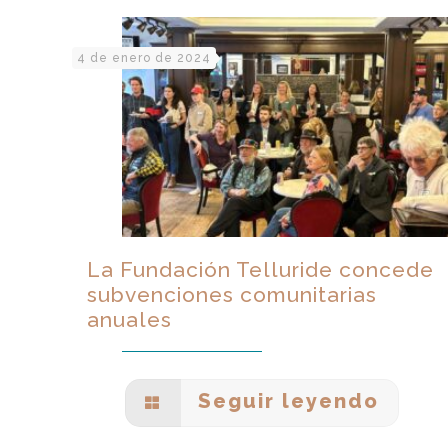
4 de enero de 2024
La Fundación Telluride concede
subvenciones comunitarias
anuales
Seguir leyendo