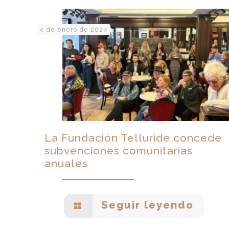
4 de enero de 2024
La Fundación Telluride concede
subvenciones comunitarias
anuales
Seguir leyendo