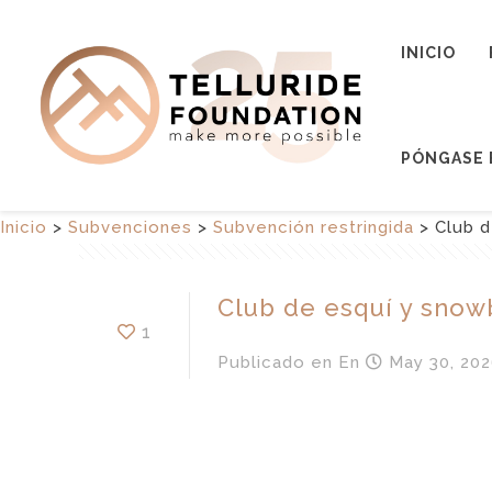
INICIO
PÓNGASE 
Inicio
>
Subvenciones
>
Subvención restringida
>
Club d
Club de esquí y snow
1
Publicado en
En
May 30, 202