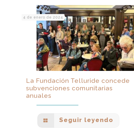
4 de enero de 2024
La Fundación Telluride concede
subvenciones comunitarias
anuales
Seguir leyendo