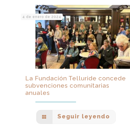
4 de enero de 2024
La Fundación Telluride concede
subvenciones comunitarias
anuales
Seguir leyendo