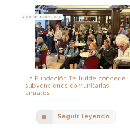
4 de enero de 2024
La Fundación Telluride concede
subvenciones comunitarias
anuales
Seguir leyendo