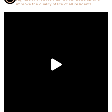
region has access to the resources it needs to
improve the quality of life of all residents.