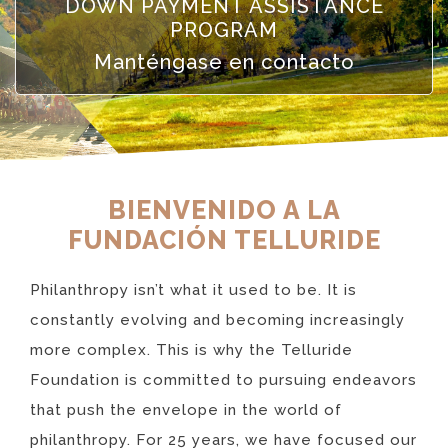
DOWN PAYMENT ASSISTANCE
PROGRAM
Manténgase en contacto
BIENVENIDO A LA
FUNDACIÓN TELLURIDE
Philanthropy isn’t what it used to be. It is
constantly evolving and becoming increasingly
more complex. This is why the Telluride
Foundation is committed to pursuing endeavors
that push the envelope in the world of
philanthropy. For 25 years, we have focused our