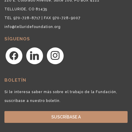
220 E. Colorado Avenue, Suite 106, PO BOX 4222
TELLURIDE, CO 81435
TEL 970-728-8717 | FAX 970-728-9007
info@telluridefoundation.org
SÍGUENOS
facebook
linkedin
instagram
BOLETÍN
Si le interesa saber más sobre el trabajo de la Fundación,
suscríbase a nuestro boletín.
SUSCRÍBASE A