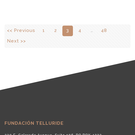
<< Previous
1
2
3
4
…
48
Next >>
FUNDACIÓN TELLURIDE