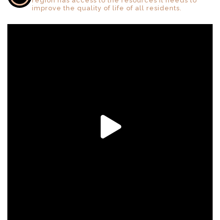
region has access to the resources it needs to
improve the quality of life of all residents.