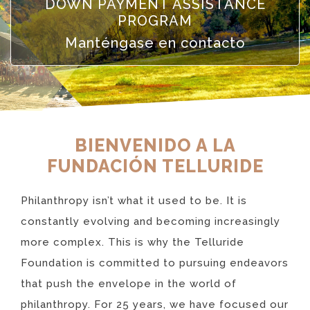
DOWN PAYMENT ASSISTANCE
PROGRAM
Manténgase en contacto
BIENVENIDO A LA
FUNDACIÓN TELLURIDE
Philanthropy isn’t what it used to be. It is
constantly evolving and becoming increasingly
more complex. This is why the Telluride
Foundation is committed to pursuing endeavors
that push the envelope in the world of
philanthropy. For 25 years, we have focused our