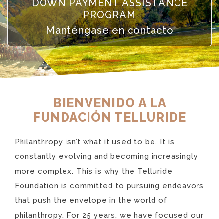
DOWN PAYMENT ASSISTANCE
PROGRAM
Manténgase en contacto
BIENVENIDO A LA
FUNDACIÓN TELLURIDE
Philanthropy isn’t what it used to be. It is
constantly evolving and becoming increasingly
more complex. This is why the Telluride
Foundation is committed to pursuing endeavors
that push the envelope in the world of
philanthropy. For 25 years, we have focused our