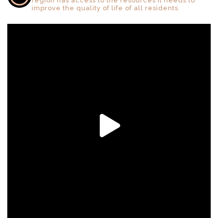
region has access to the resources it needs to
improve the quality of life of all residents.