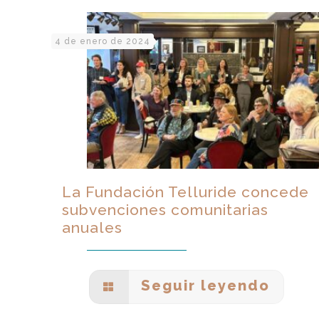
4 de enero de 2024
La Fundación Telluride concede
subvenciones comunitarias
anuales
Seguir leyendo