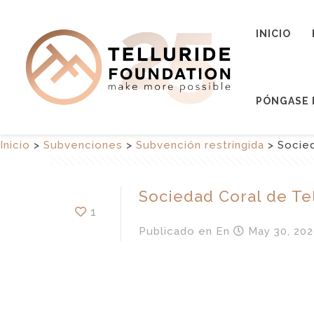
INICIO
PÓNGASE 
Inicio
>
Subvenciones
>
Subvención restringida
>
Socied
Sociedad Coral de Te
1
Publicado en
En
May 30, 202