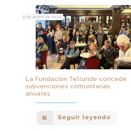
4 de enero de 2024
La Fundación Telluride concede
subvenciones comunitarias
anuales
Seguir leyendo