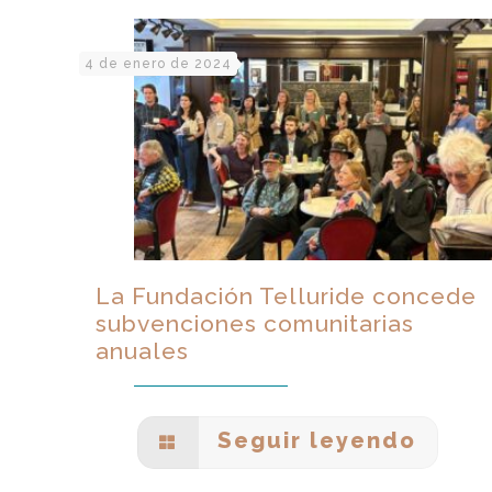
4 de enero de 2024
La Fundación Telluride concede
subvenciones comunitarias
anuales
Seguir leyendo